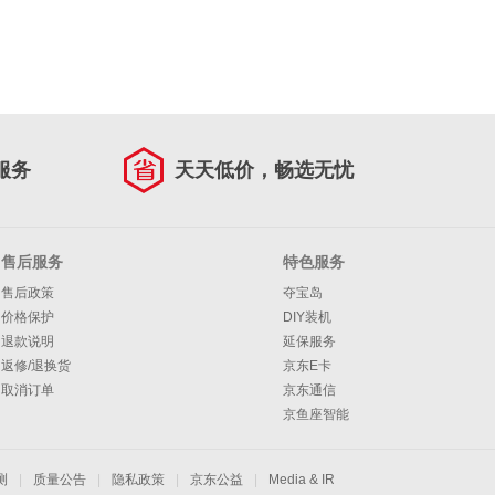
服务
天天低价，畅选无忧
售后服务
特色服务
售后政策
夺宝岛
价格保护
DIY装机
退款说明
延保服务
返修/退换货
京东E卡
取消订单
京东通信
京鱼座智能
测
|
质量公告
|
隐私政策
|
京东公益
|
Media & IR