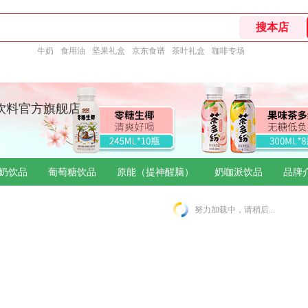
牛奶
食用油
坚果礼盒
京东食谱
茶叶礼盒
咖啡专场
饮料官方旗舰店
奶饮品
葡萄糖饮品
原能（提神醒脑）
奶咖派饮品
品牌
努力加载中，请稍后...