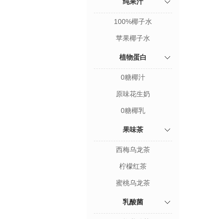
纯果汁
100%椰子水
苹果椰子水
植物蛋白
0糖椰汁
原味花生奶
0糖椰乳
果味茶
西梅乌龙茶
柠檬红茶
蜜桃乌龙茶
乳酸菌